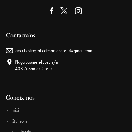
Contacta'ns
arxiubibliograficdesantescreus@gmail.com
Plaça Jaume el Just, s/n
43815 Santes Creus
Coneix-nos
Inici
Qui som
Història