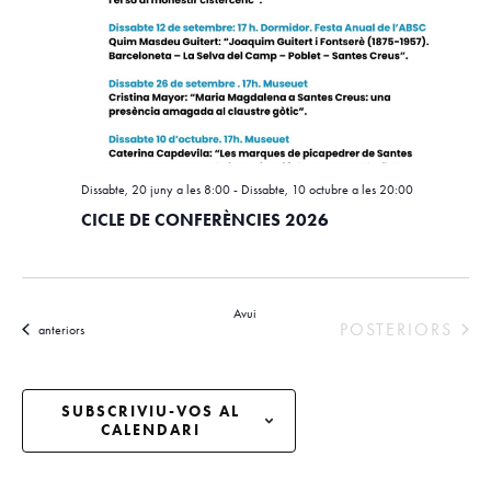
i
a
i
o
c
n
ó
a
i
d
u
e
ó
n
v
a
v
d
i
Dissabte, 20 juny a les 8:00
-
Dissabte, 10 octubre a les 20:00
a
i
s
CICLE DE CONFERÈNCIES 2026
t
u
s
a
a
.
u
l
Avui
a
ESDEVENIMENT
POSTERIORS
i
Esdeveniments
anteriors
l
t
z
i
SUBSCRIVIU-VOS AL
a
CALENDARI
c
c
e
i