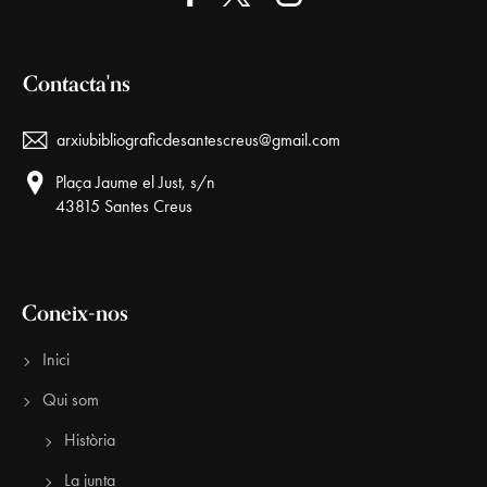
i
m
Contacta'ns
e
n
arxiubibliograficdesantescreus@gmail.com
t
Plaça Jaume el Just, s/n
s
43815 Santes Creus
Coneix-nos
Inici
Qui som
Història
La junta