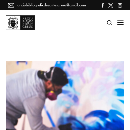
arxiubibliograficdesantescreus@gmail.com