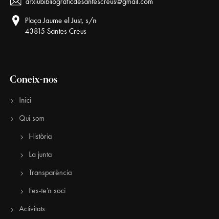
arxiubibliograficdesantescreus@gmail.com
Plaça Jaume el Just, s/n
43815 Santes Creus
Coneix-nos
Inici
Qui som
Història
La junta
Transparència
Fes-te’n soci
Activitats