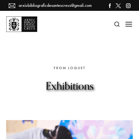
arxiubibliograficdesantescreus@gmail.com
FROM LOQUET
Exhibitions