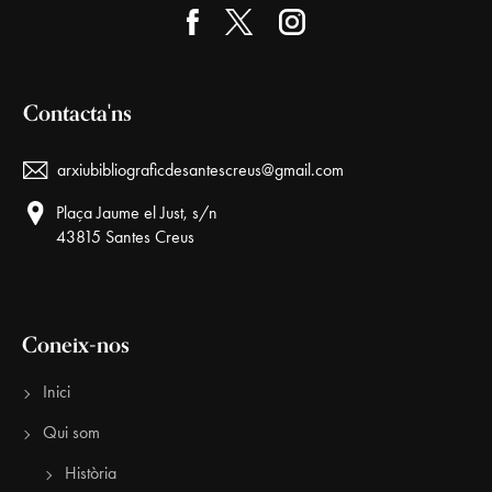
Contacta'ns
arxiubibliograficdesantescreus@gmail.com
Plaça Jaume el Just, s/n
43815 Santes Creus
Coneix-nos
Inici
Qui som
Història