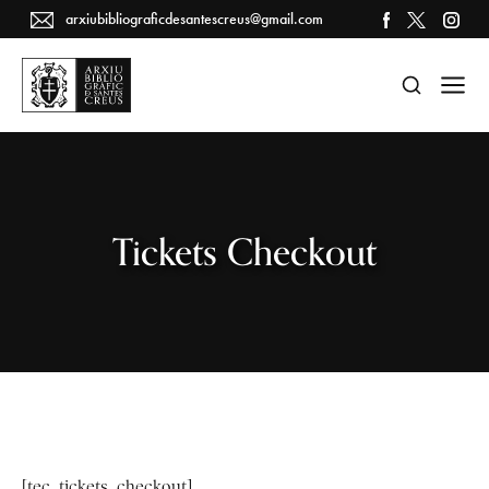
arxiubibliograficdesantescreus@gmail.com
Tickets Checkout
[tec_tickets_checkout]