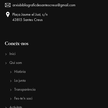
arxiubibliograficdesantescreus@gmail.com
Plaça Jaume el Just, s/n
43815 Santes Creus
Coneix-nos
Inici
Qui som
Història
La junta
Transparència
Fes-te’n soci
Activitats